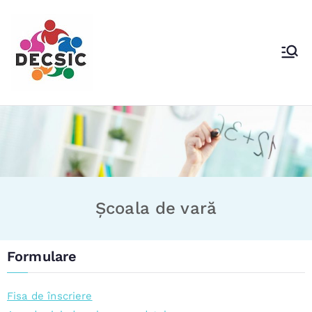
DECSIC Voluntari
Direcţia Educaţie Cultural Sportivă şi
Identitate Comunitară
Școala de vară
Formulare
Fisa de înscriere