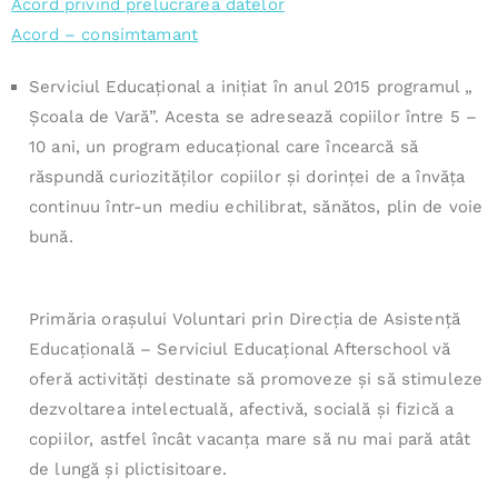
Acord privind prelucrarea datelor
Acord – consimtamant
Serviciul Educațional a inițiat în anul 2015 programul „
Şcoala de Vară”. Acesta se adresează copiilor între 5 –
10 ani, un program educaţional care încearcă să
răspundă curiozităţilor copiilor şi dorinţei de a învăţa
continuu într-un mediu echilibrat, sănătos, plin de voie
bună.
Primăria oraşului Voluntari prin Direcţia de Asistenţă
Educaţională – Serviciul Educaţional Afterschool vă
oferă activităţi destinate să promoveze şi să stimuleze
dezvoltarea intelectuală, afectivă, socială şi fizică a
copiilor, astfel încât vacanţa mare să nu mai pară atât
de lungă şi plictisitoare.