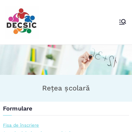
DECSIC Voluntari
Direcţia Educaţie Cultural Sportivă şi
Identitate Comunitară
Rețea școlară
Formulare
Fisa de înscriere