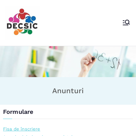
DECSIC Voluntari
Direcţia Educaţie Cultural Sportivă şi
Identitate Comunitară
Anunturi
Formulare
Fisa de înscriere