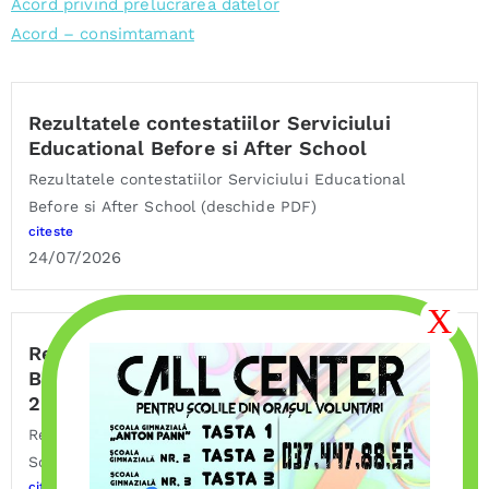
Acord privind prelucrarea datelor
Acord – consimtamant
Rezultatele contestatiilor Serviciului
Educational Before si After School
Rezultatele contestatiilor Serviciului Educational
Before si After School (deschide PDF)
citeste
24/07/2026
Rezultate înscrieri Serviciul Educațional
Before & After School – an școlar 2026 –
2027
Rezultate înscrieri Serviciul Educațional Before & After
School din bd....
citeste