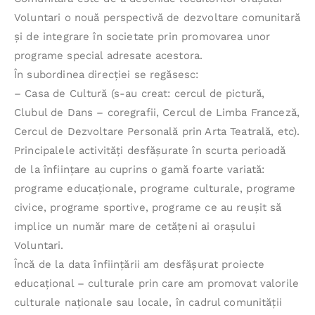
Voluntari o nouă perspectivă de dezvoltare comunitară
şi de integrare în societate prin promovarea unor
programe special adresate acestora.
În subordinea direcţiei se regăsesc:
– Casa de Cultură (s-au creat: cercul de pictură,
Clubul de Dans – coregrafii, Cercul de Limba Franceză,
Cercul de Dezvoltare Personală prin Arta Teatrală, etc).
Principalele activităţi desfăşurate în scurta perioadă
de la înfiinţare au cuprins o gamă foarte variată:
programe educaţionale, programe culturale, programe
civice, programe sportive, programe ce au reuşit să
implice un număr mare de cetăţeni ai oraşului
Voluntari.
Încă de la data înfiinţării am desfăşurat proiecte
educaţional – culturale prin care am promovat valorile
culturale naţionale sau locale, în cadrul comunității