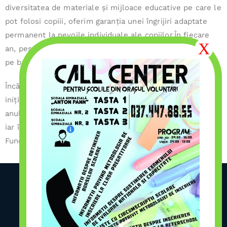
diversitatea de materiale și mijloace educative pe care le
pot folosi copiii, oferim garanția unei îngrijiri adaptate
permanent la nevoile individuale ale copiilor.În fiecare
an, peste … copii din orașul Voluntari trec cu zâmbetul
pe buze pragul acestei grădinițe.
Încă din anul 1950 suntem alături de copiii din Voluntari,
inițial fiind o grădiniță cu program săptămânal. Până în
anul 2003 grădinița a funcționat într-o casă naționalizată,
iar în prezent ne desfășurăm activitatea în clădirea
Fundației de ajutor Umanitar I.M Suedia.