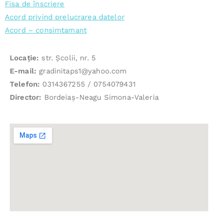
Fisa de înscriere
Acord privind prelucrarea datelor
Acord – consimtamant
Locație:
str. Şcolii, nr. 5
E-mail:
gradinitaps1@yahoo.com
Telefon:
0314367255 / 0754079431
Director:
Bordeiaș-Neagu Simona-Valeria