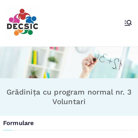
DECSIC Voluntari
Direcţia Educaţie Cultural Sportivă şi
Identitate Comunitară
Grădinița cu program normal nr. 3
Voluntari
Formulare